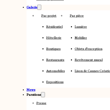
Galerie
Par projet
Par pièce
Résidentiel
Lumière
Hôtellerie
Mobilier
Boutiques
Objets d’exception
Restaurants
Revêtement mural
Automobiles
Lison de Caunes Créati
Expositions
News
Parutions
Presse