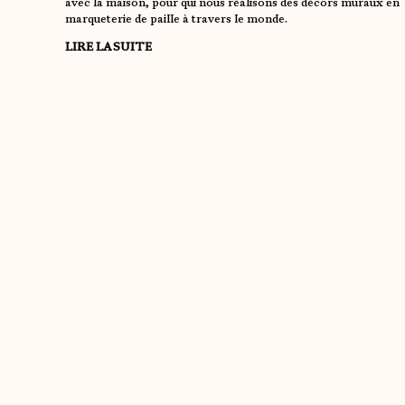
avec la maison, pour qui nous réalisons des décors muraux en
marqueterie de paille à travers le monde.
LIRE LA SUITE