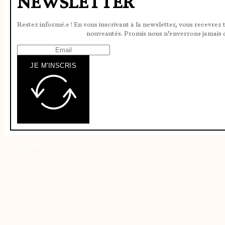
NEWSLETTER
Restez informé.e ! En vous inscrivant à la newsletter, vous recevrez 
nouveautés. Promis nous n’enverrons jamais 
JE M'INSCRIS
Ne plus afficher