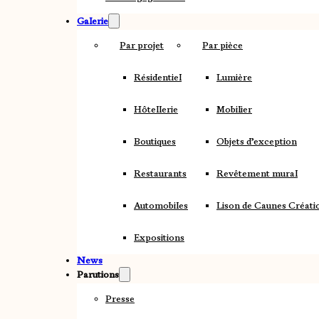
Galerie
Par projet
Par pièce
Résidentiel
Lumière
Hôtellerie
Mobilier
Boutiques
Objets d’exception
Restaurants
Revêtement mural
Automobiles
Lison de Caunes Créati
Expositions
News
Parutions
Presse