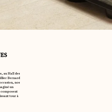
NES
e, au Hall des
llier Bernard
 occasion, nos
maginé un
es composent
issant tour à