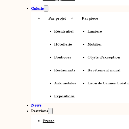
Galerie
Par projet
Par pièce
Résidentiel
Lumière
Hôtellerie
Mobilier
Boutiques
Objets d’exception
Restaurants
Revêtement mural
Automobiles
Lison de Caunes Créati
Expositions
News
Parutions
Presse