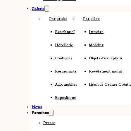
Galerie
Par projet
Par pièce
Résidentiel
Lumière
Hôtellerie
Mobilier
Boutiques
Objets d’exception
Restaurants
Revêtement mural
Automobiles
Lison de Caunes Créati
Expositions
News
Parutions
Presse