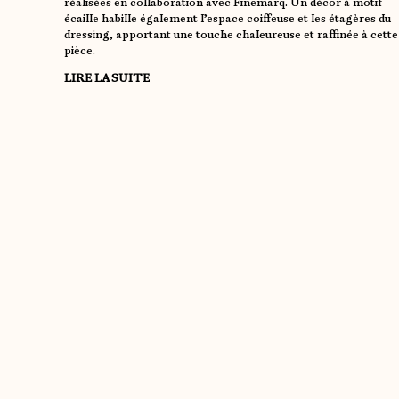
réalisées en collaboration avec Finemarq. Un décor à motif
écaille habille également l’espace coiffeuse et les étagères du
dressing, apportant une touche chaleureuse et raffinée à cette
pièce.
LIRE LA SUITE